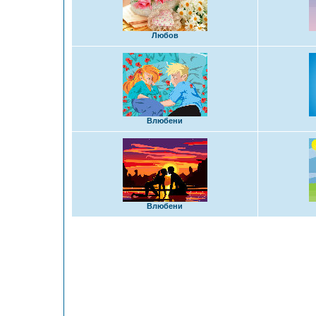
Любов
Влюбени
Влюбени