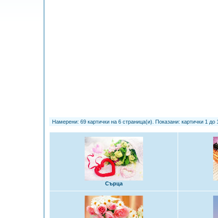
Намерени: 69 картички на 6 страница(и). Показани: картички 1 до 
Сърца