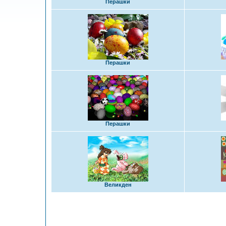
Перашки
Перашки
Перашки
Великден