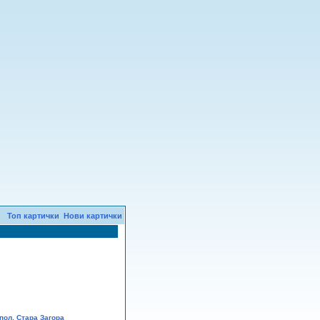
Топ картички
Нови картички
,
пол
Стара Загора