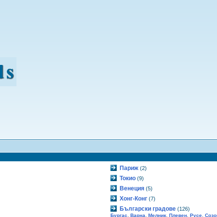
Париж
(2)
Токио
(9)
Венеция
(5)
Хонг-Конг
(7)
Български градове
(126)
,
,
,
,
,
Бургас
Варна
Мелник
Плевен
Русе
Созо