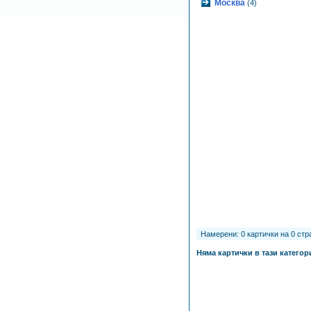
Москва
(4)
Намерени: 0 картички на 0 стра
Няма картички в тази категор