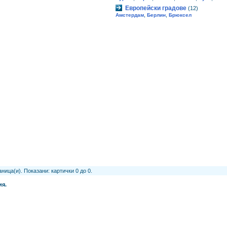
Европейски градове
(12)
,
,
Амстердам
Берлин
Брюксел
ница(и). Показани: картички 0 до 0.
ия.