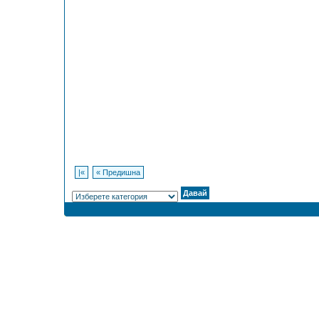
|«
« Предишна