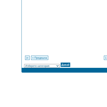
|«
« Предишна
1