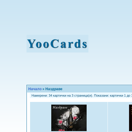
Начало
» Наздраве
Намерени: 34 картички на 3 страница(и). Показани: картички 1 до 