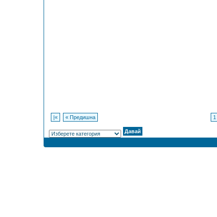
|«
« Предишна
1