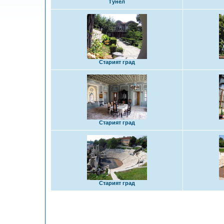
Тунел
Старият град
Старият град
Старият град