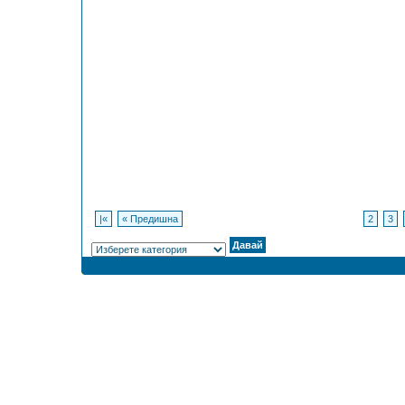
|«
« Предишна
2
3