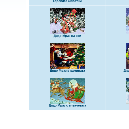
Горските животни
Дядо Мраз на ски
Дядо Мраз в камината
Дяд
Дядо Мраз с еленчетата