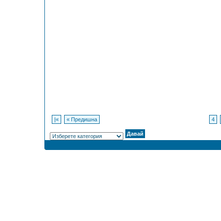
|«
« Предишна
4