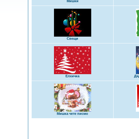
Мишки
Свещи
Елхичка
Дя
Мишка чете писмо