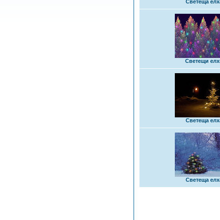
Светеща елх
Светещи елх
Светеща елх
Светеща елх