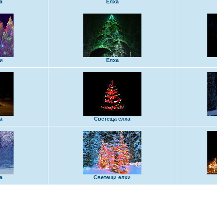
а
Елха
и
Елха
а
Светеща елха
а
Светещи елхи