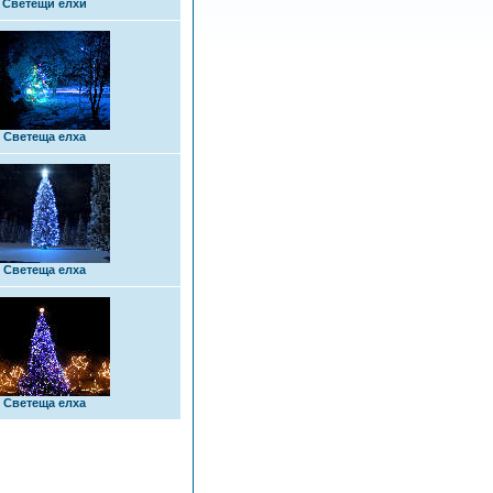
Светещи елхи
Светеща елха
Светеща елха
Светеща елха