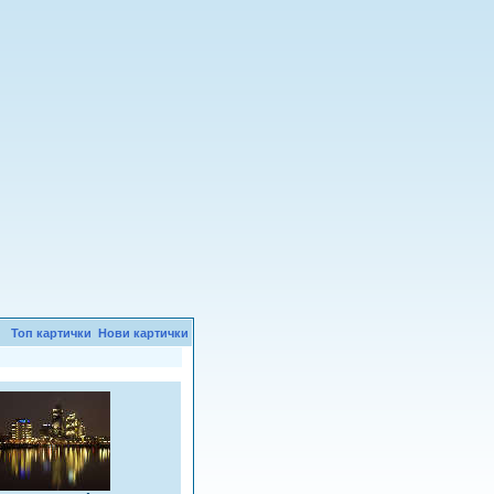
Топ картички
Нови картички