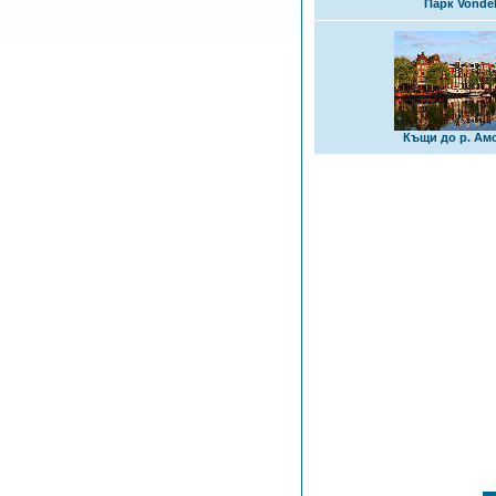
Парк Vonde
Къщи до р. Ам