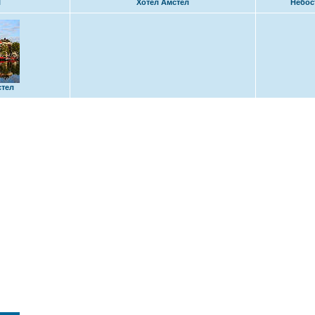
l
Хотел Амстел
Небос
стел