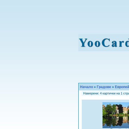
Начало
»
Градове
»
Европей
Намерени: 4 картички на 1 стра