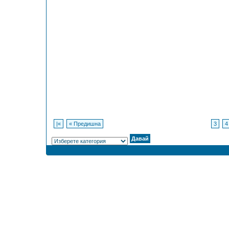
|«
« Предишна
3
4