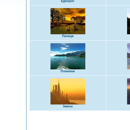
Еднорог
Патици
Планини
Замък