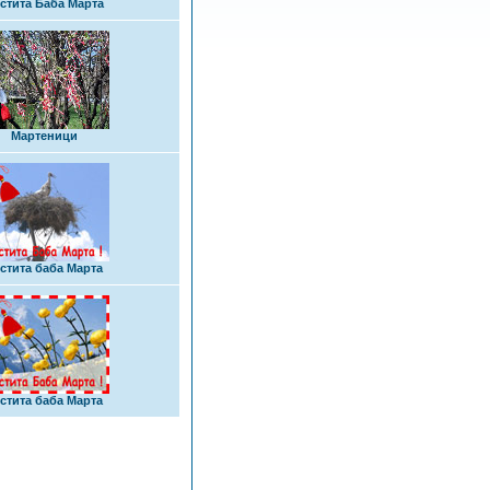
стита Баба Марта
Мартеници
стита баба Марта
стита баба Марта