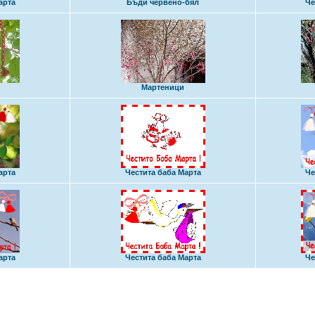
арта
Бъди червено-бял
Че
Мартеници
арта
Честита баба Марта
Че
арта
Честита баба Марта
Че