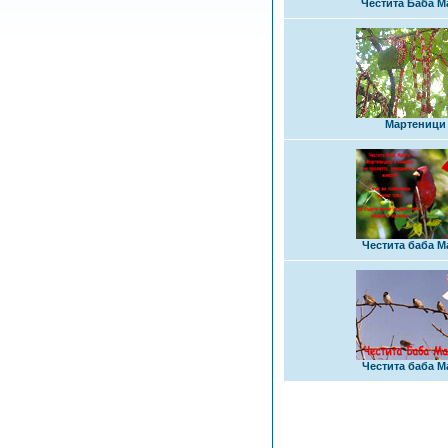
Честита Баба М
Мартеници
Честита баба М
Честита баба М