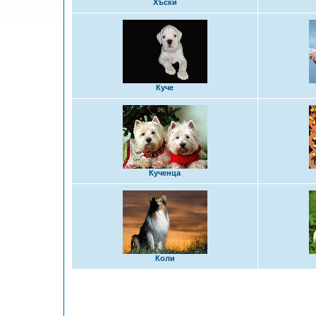
Хъски
Куче
Кученца
Коли