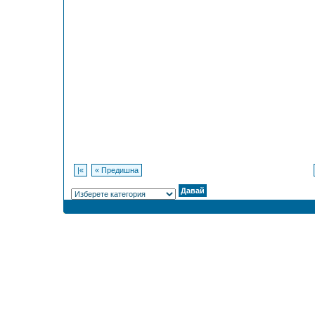
|«
« Предишна