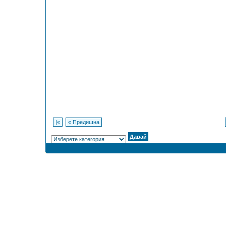
|«
« Предишна