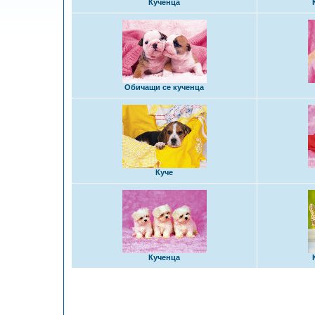
Кученца
Обичащи се кученца
Куче
Кученца