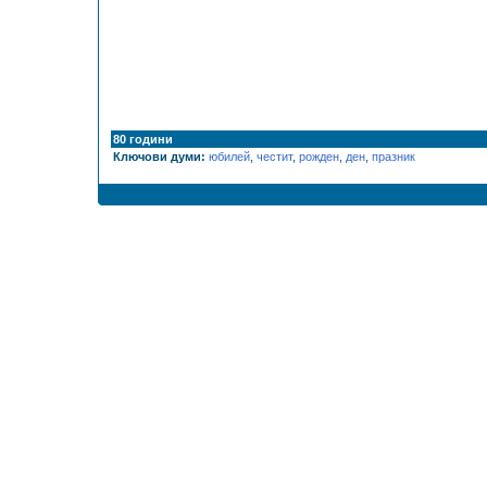
80 години
Ключови думи:
юбилей
,
честит
,
рожден
,
ден
,
празник