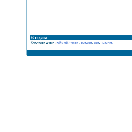
30 години
Ключови думи:
юбилей
,
честит
,
рожден
,
ден
,
празник