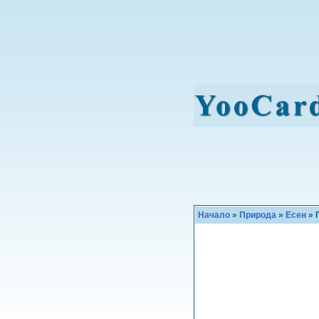
Начало
»
Природа
»
Eсен
» 