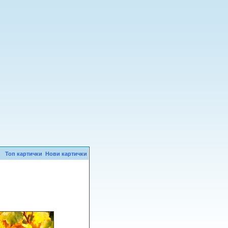
Топ картички
Нови картички