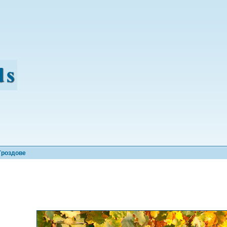
Гроздове