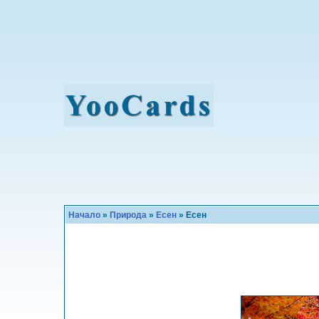
Начало
»
Природа
»
Eсен
» Есен