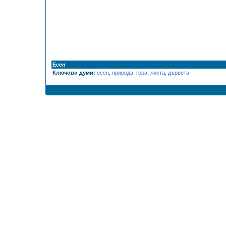
Есен
Ключови думи:
есен
,
природа
,
гора
,
листа
,
дървета