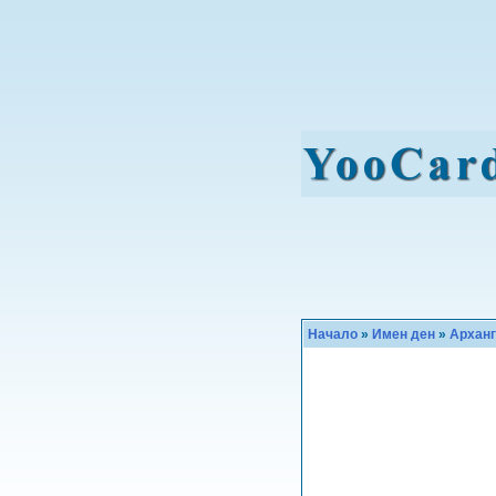
Начало
»
Имен ден
»
Архан