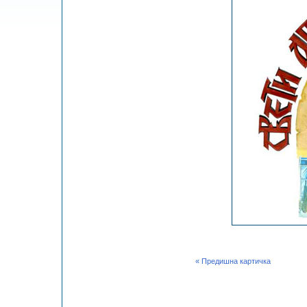
« Предишна картичка