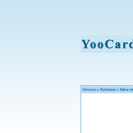
Начало
»
Любовни
» Той и тя