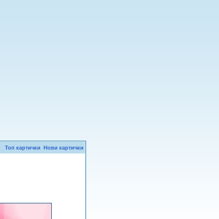
Топ картички
Нови картички