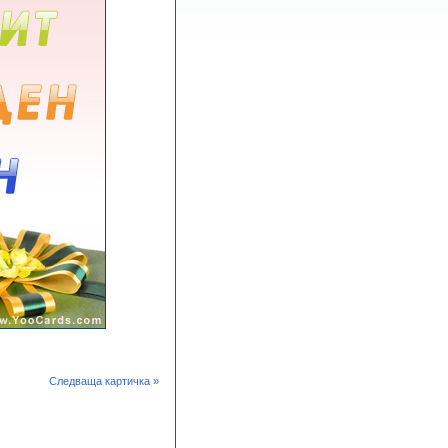
Следваща картичка »