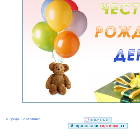
« Предишна картичка