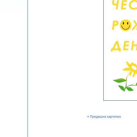
« Предишна картичка