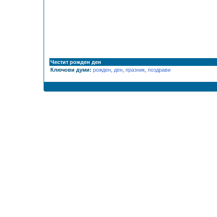
Честит рожден ден
Ключови думи:
рожден
,
ден
,
празник
,
поздрави