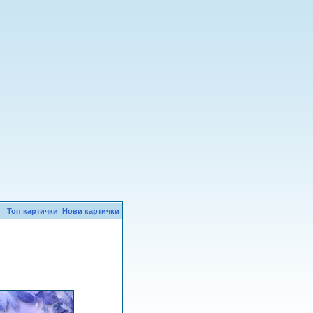
Топ картички
Нови картички