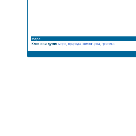
Море
Ключови думи:
море
,
природа
,
комютърна
,
графика