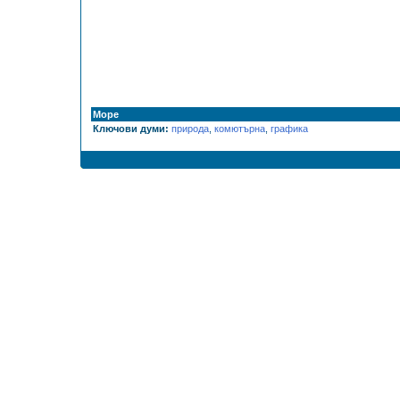
Море
Ключови думи:
природа
,
комютърна
,
графика