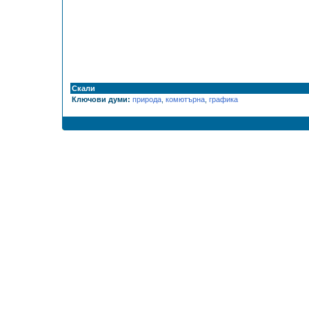
Скали
Ключови думи:
природа
,
комютърна
,
графика