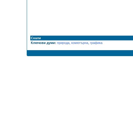
Скали
Ключови думи:
природа
,
комютърна
,
графика