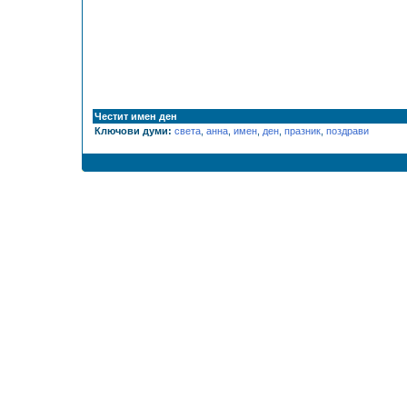
Честит имен ден
Ключови думи:
света
,
анна
,
имен
,
ден
,
празник
,
поздрави