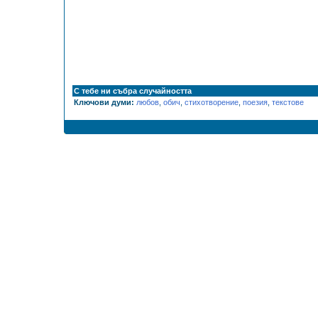
С тебе ни събра случайността
Ключови думи:
любов
,
обич
,
стихотворение
,
поезия
,
текстове