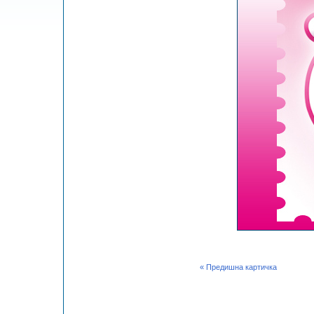
« Предишна картичка