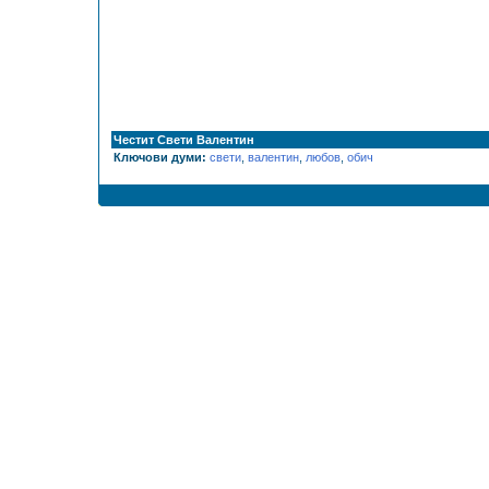
Честит Свети Валентин
Ключови думи:
свети
,
валентин
,
любов
,
обич