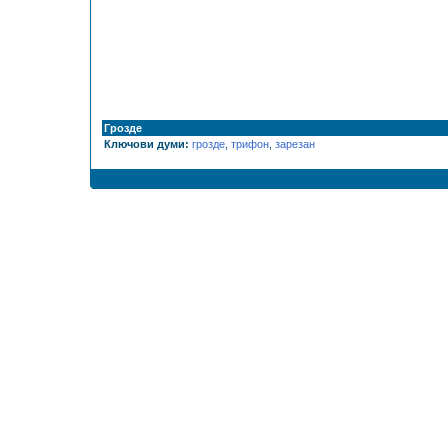
Грозде
Ключови думи:
грозде
,
трифон
,
зарезан