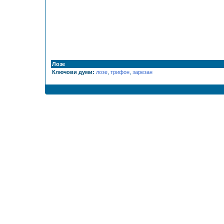
Лозе
Ключови думи:
лозе
,
трифон
,
зарезан