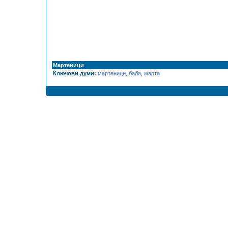
Мартеници
Ключови думи:
мартеници
,
баба
,
марта