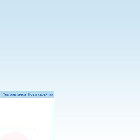
Топ картички
Нови картички