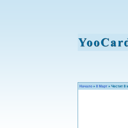
Начало
»
8 Март
» Честит 8 