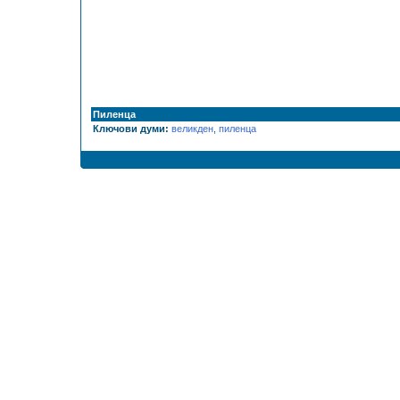
Пиленца
Ключови думи:
великден
,
пиленца