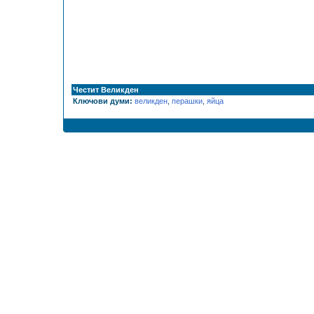
Честит Великден
Ключови думи:
великден
,
перашки
,
яйца