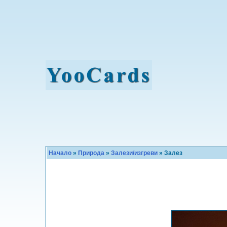
Начало
»
Природа
»
Залези/изгреви
» Залез