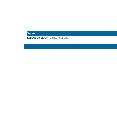
Залез
Ключови думи:
залез
,
савана