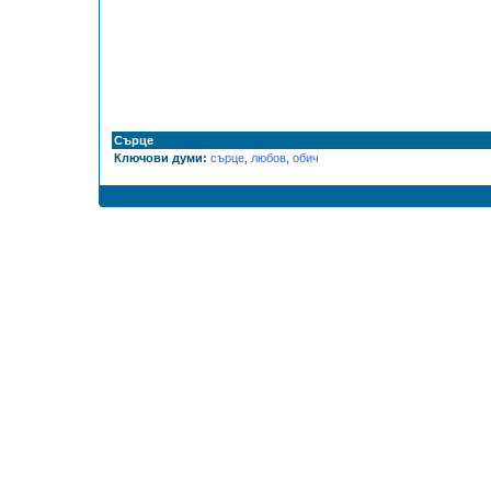
Сърце
Ключови думи:
сърце
,
любов
,
обич