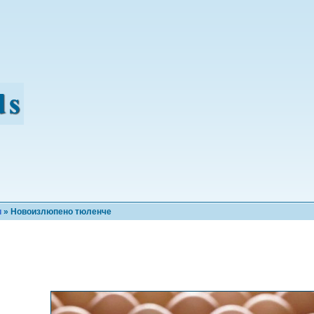
и
» Новоизлюпено тюленче