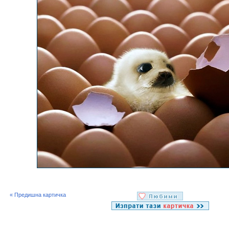
« Предишна картичка