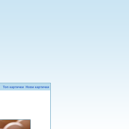
Топ картички
Нови картички