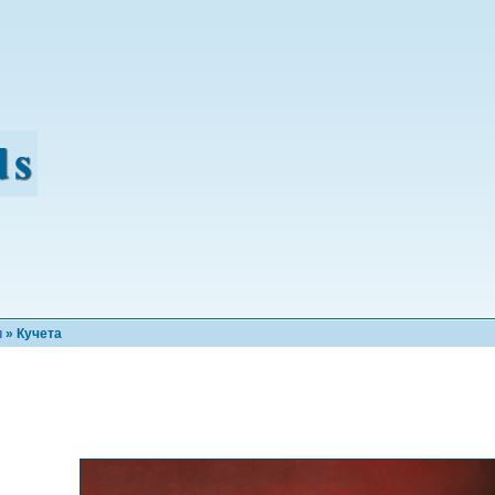
и
» Кучета