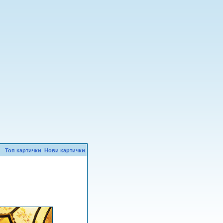
Топ картички
Нови картички