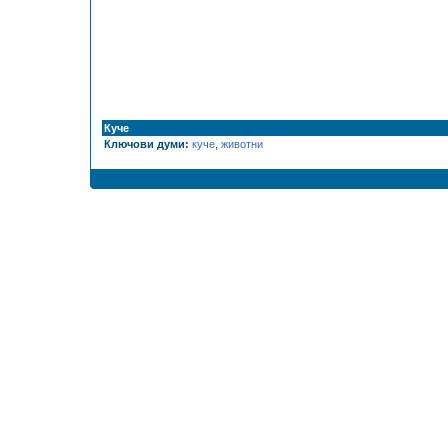
Куче
Ключови думи:
куче
,
животни