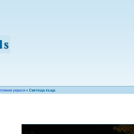
тлинни украси
» Светеща къща