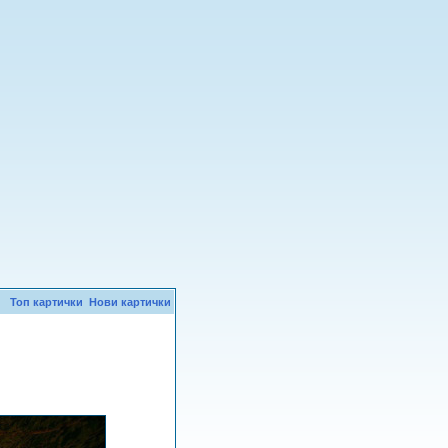
Топ картички
Нови картички