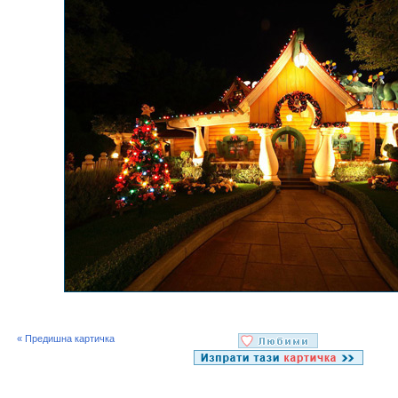
« Предишна картичка