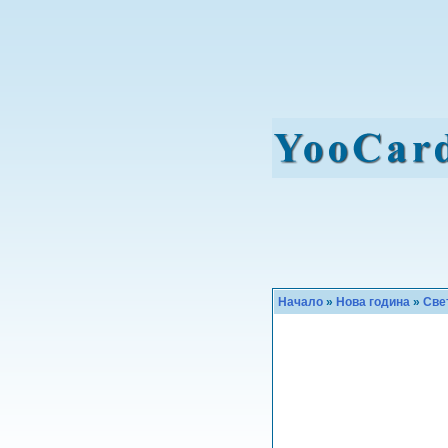
Начало
»
Нова година
»
Све