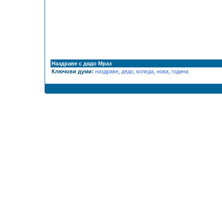
Наздраве с дядо Мраз
Ключови думи:
наздраве
,
дядо
,
коледа
,
нова
,
година