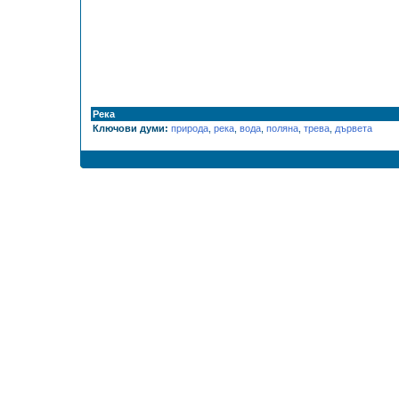
Река
Ключови думи:
природа
,
река
,
вода
,
поляна
,
трева
,
дървета