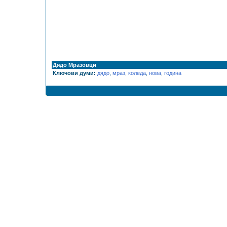
Дядо Мразовци
Ключови думи:
дядо
,
мраз
,
коледа
,
нова
,
година