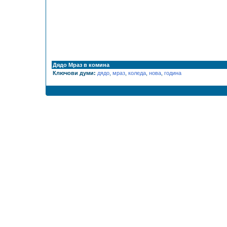
Дядо Мраз в комина
Ключови думи:
дядо
,
мраз
,
коледа
,
нова
,
година