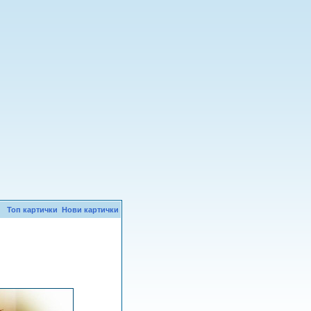
Топ картички
Нови картички